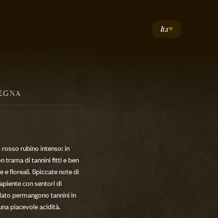
Ita
EGNA
 rosso rubino intenso: in
 trama di tannini fitti e ben
e e floreali. Spiccate note di
apiente con sentori di
lato permangono tannini in
una piacevole acidità.