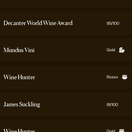
Decanter World Wine Award
95
/100
Gold
Mundus Vini
Rosso
Wine Hunter
James Suckling
91
/100
Gold
Wine Hunter