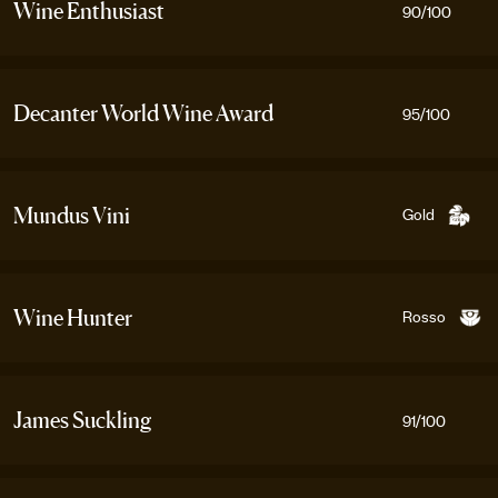
Wine Enthusiast
90
/100
Decanter World Wine Award
95
/100
Gold
Mundus Vini
Rosso
Wine Hunter
James Suckling
91
/100