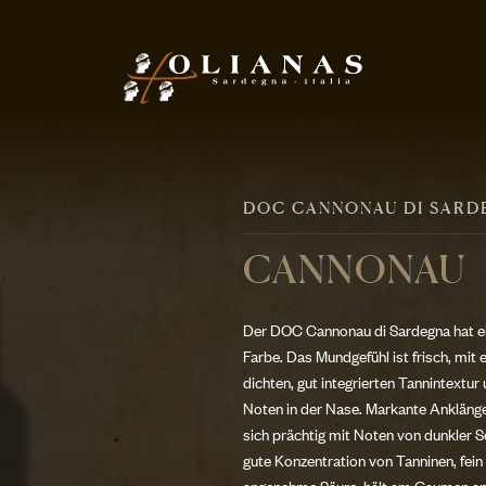
DOC CANNONAU DI SARD
CANNONAU
Der DOC Cannonau di Sardegna hat ein
Farbe. Das Mundgefühl ist frisch, mit 
dichten, gut integrierten Tannintextur
Noten in der Nase. Markante Ankläng
sich prächtig mit Noten von dunkler 
gute Konzentration von Tanninen, fein
angenehme Säure, hält am Gaumen an