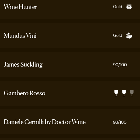
Gold
Wine Hunter
Gold
Mundus Vini
James Suckling
90
/100
Gambero Rosso
Daniele Cernilli by Doctor Wine
93
/100