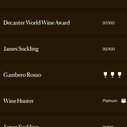
Decanter World Wine Award
97
/100
James Suckling
92
/100
Gambero Rosso
Platinum
Wine Hunter
91
/100