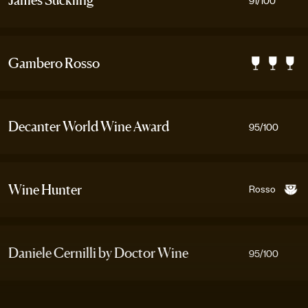
James Suckling
Gambero Rosso
Decanter World Wine Award
95
/100
Rosso
Wine Hunter
Daniele Cernilli by Doctor Wine
95
/100