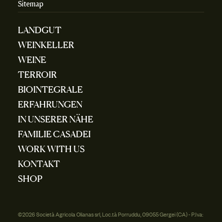
Sitemap
LANDGUT
WEINKELLER
WEINE
TERROIR
BIOINTEGRALE
ERFAHRUNGEN
IN UNSERER NÄHE
FAMILIE CASADEI
WORK WITH US
KONTAKT
SHOP
©2026 Società Agricola Olianas srl, Loc.tà Porruddu, 09055 Gergei (CA) - P.Iva: